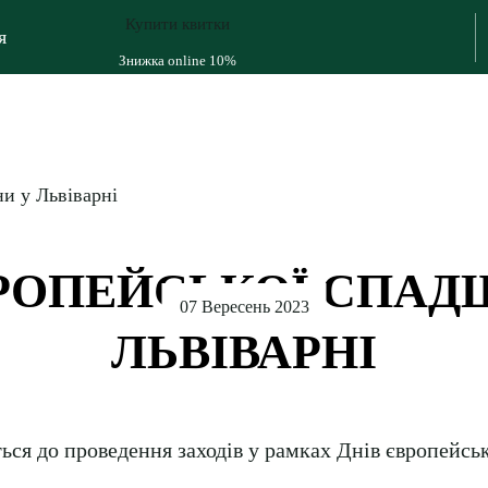
Купити квитки
я
Знижка online 10%
и у Львіварні
ВРОПЕЙСЬКОЇ СПАД
07 Вересень 2023
ЛЬВІВАРНІ
ься до проведення заходів у рамках Днів європейсь