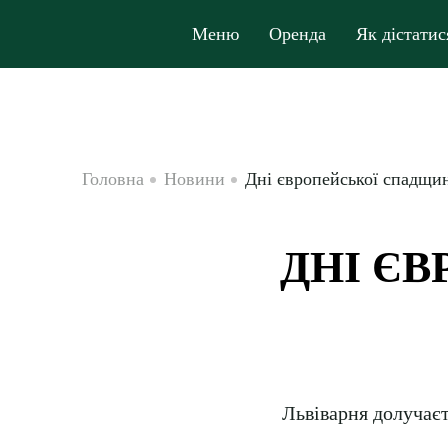
Меню
Оренда
Як дістатис
Головна
Новини
Дні європейської спадщин
ДНІ Є
Львіварня долучаєт