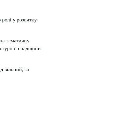
 ролі у розвитку
 на тематичну
льтурної спадщини
ід вільний, за