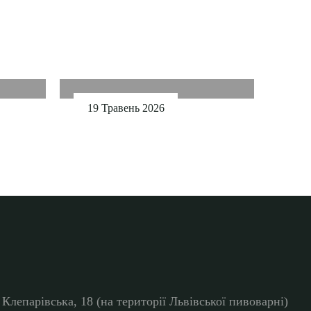
У Львіварні триває художня
виставка Богдана
і!
Сікотовського
19 Травень 2026
. Клепарівська, 18 (на території Львівської пивоварні)