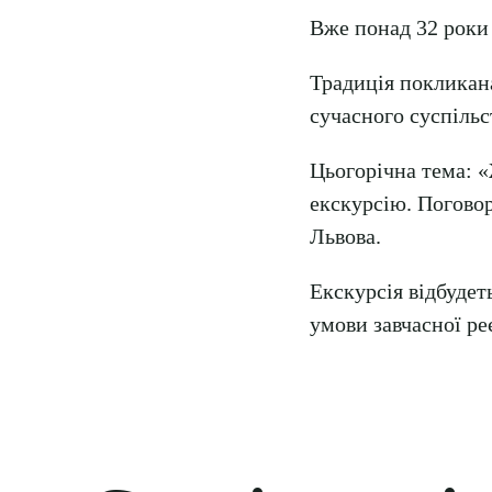
Вже понад 32 роки 
Традиція покликана
сучасного суспільс
Цьогорічна тема: «
екскурсію. Погово
Львова.
Екскурсія відбудеть
умови завчасної ре