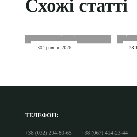
Схожі статті
Три дні музики. Шість
виконавців. Одна
Львів
«Етнокавалєрка» 🌾
прост
30 Травень 2026
28 
ТЕЛЕФОН:
+38 (032) 294-80-65
+38 (067) 414-23-44