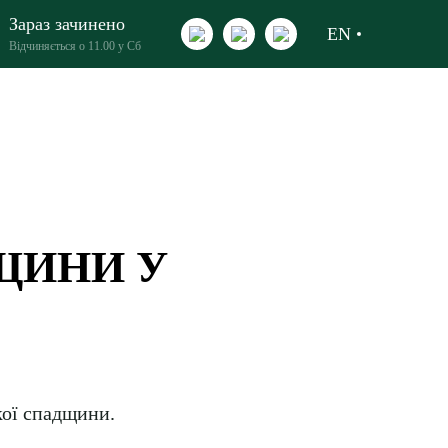
Зараз зачинено
EN
Відчиняється о 11.00 у Сб
ЩИНИ У
кої спадщини.