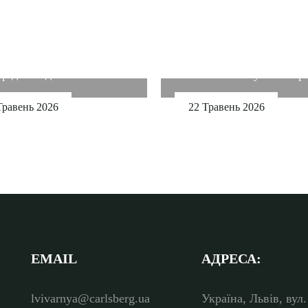
арня відкриває новий
Кубок України сезону
ір для подій!
2025/2026 вже у Львіварн
Травень 2026
22 Травень 2026
EMAIL
АДРЕСА:
lvivarnya@carlsberg.ua
Україна, Львів, вул