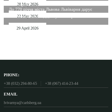
Львіварні!
28 May 2026
До 770 річчя міста Львова Львіварня дарує
безкоштовних вхід до музею 3 травня!
22 May 2026
29 April 2026
PHONE:
+38 (032) 294-80-65
+38 (067) 414-23-44
EMAIL
lvivarnya@carlsberg.ua