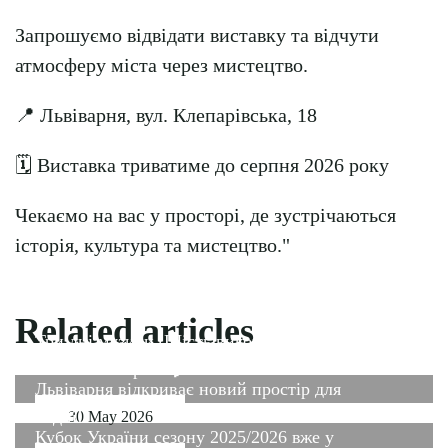
Запрошуємо відвідати виставку та відчути
атмосферу міста через мистецтво.
📍 Львіварня, вул. Клепарівська, 18
🗓 Виставка триватиме до серпня 2026 року
Чекаємо на вас у просторі, де зустрічаються
історія, культура та мистецтво."
Related articles
Три дні музики. Шість виконавців. Одна
«Етнокавалєрка» 🌾
Львіварня відкриває новий простір для
подій!
30 May 2026
Кубок України сезону 2025/2026 вже у