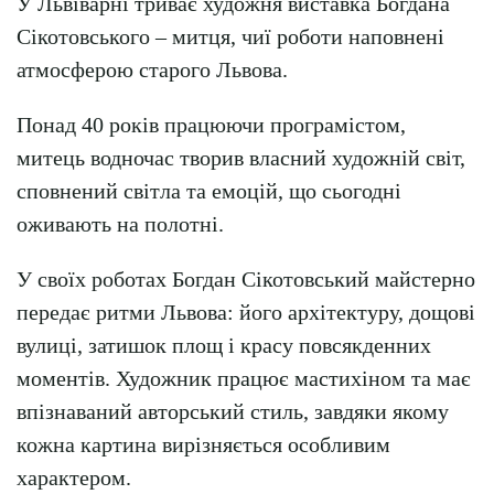
У Львіварні триває художня виставка Богдана
Сікотовського – митця, чиї роботи наповнені
атмосферою старого Львова.
Понад 40 років працюючи програмістом,
митець водночас творив власний художній світ,
сповнений світла та емоцій, що сьогодні
оживають на полотні.
У своїх роботах Богдан Сікотовський майстерно
передає ритми Львова: його архітектуру, дощові
вулиці, затишок площ і красу повсякденних
моментів. Художник працює мастихіном та має
впізнаваний авторський стиль, завдяки якому
кожна картина вирізняється особливим
характером.