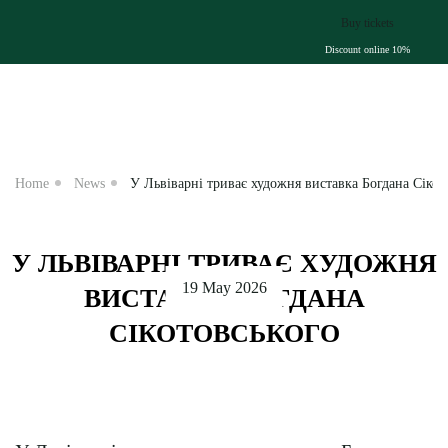
Buy
Discoun
Home
News
У Львіварні триває художня виставка Богдана Сікот
У ЛЬВІВАРНІ ТРИВАЄ ХУДОЖНЯ
19 May 2026
ВИСТАВКА БОГДАНА
СІКОТОВСЬКОГО