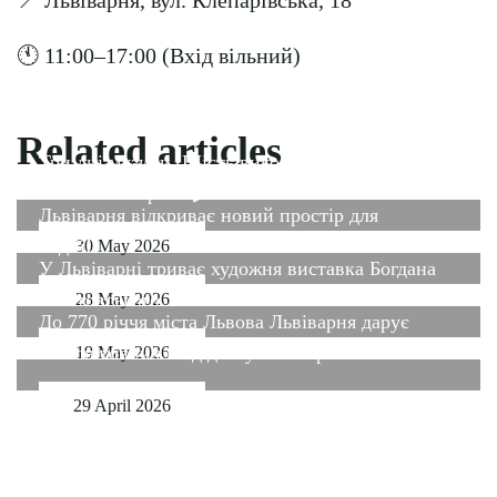
📍 Львіварня, вул. Клепарівська, 18
🕚 11:00–17:00 (Вхід вільний)
Related articles
Три дні музики. Шість виконавців. Одна
«Етнокавалєрка» 🌾
Львіварня відкриває новий простір для
подій!
30 May 2026
У Львіварні триває художня виставка Богдана
Сікотовського
28 May 2026
До 770 річчя міста Львова Львіварня дарує
безкоштовних вхід до музею 3 травня!
19 May 2026
29 April 2026