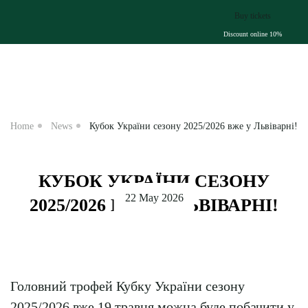
Buy
Discoun
Home
News
Кубок України сезону 2025/2026 вже у Львіварні!
КУБОК УКРАЇНИ СЕЗОНУ
22 May 2026
2025/2026 ВЖЕ У ЛЬВІВАРНІ!
Головний трофей Кубку України сезону
2025/2026 вже 19 травня можна буде побачити у